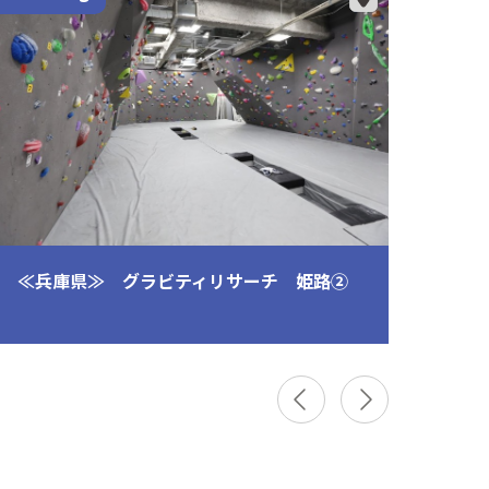
≪兵庫県≫ グラビティリサーチ 姫路②
≪岡