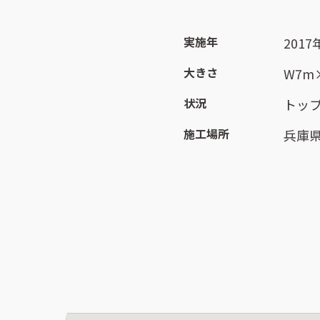
実施年
2017
大きさ
W7m
状況
トッ
施工場所
兵庫