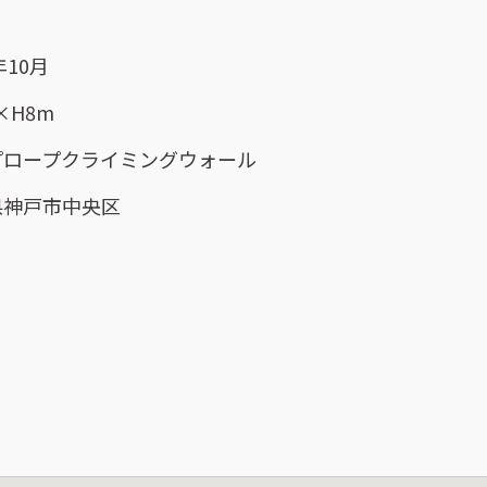
年10月
×H8m
プロープクライミングウォール
県神戸市中央区