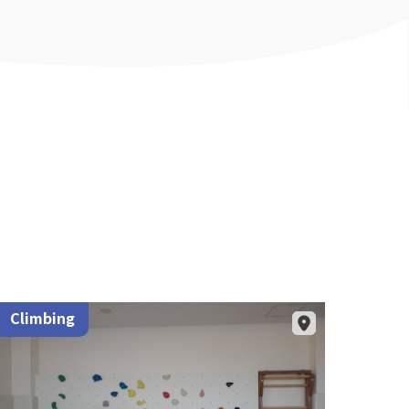
Climbing
Clim