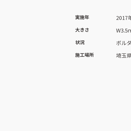
実施年
2017
大きさ
W3.5
状況
ボル
施工場所
埼玉