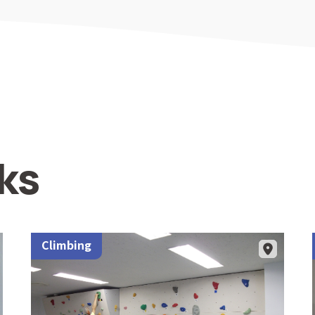
ks
Climbing