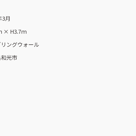
年3月
ｍ × H3.7ｍ
ダリングウォール
県和光市