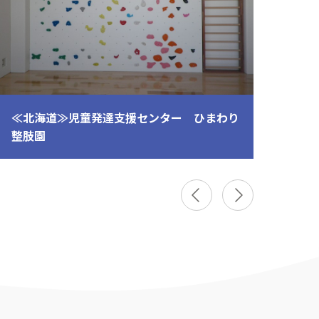
≪北海道≫児童発達支援センター ひまわり
≪宮
整肢園