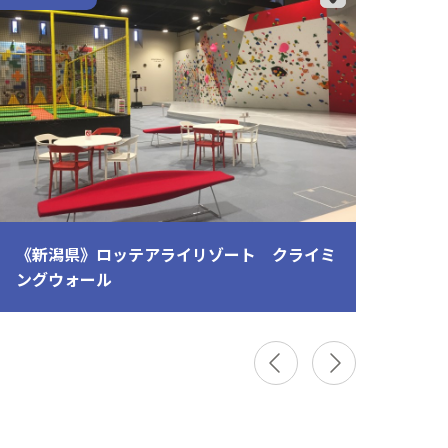
《新潟県》ロッテアライリゾート クライミ
≪静
ングウォール