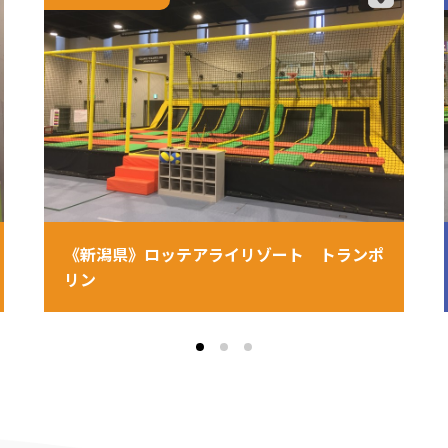
《新潟県》ロッテアライリゾート トランポ
リン