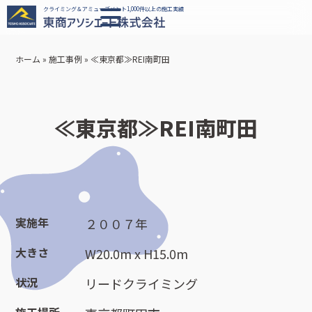
クライミング＆アミューズメント1,000件以上の施工実績
ホーム
»
施工事例
»
≪東京都≫REI南町田
≪東京都≫REI南町田
実施年
２００７年
大きさ
W20.0m x H15.0m
状況
リードクライミング