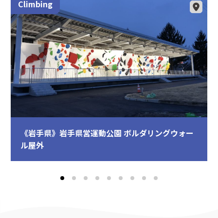
Climbing
）
《岩手県》岩手県営運動公園 ボルダリングウォー
ル屋外