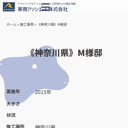
クライミング＆アミューズメント1,000件以上の施工実績
ホーム
»
施工事例
»
《神奈川県》M様邸
《神奈川県》M様邸
実施年
2015年
大きさ
状況
施工場所
神奈川県