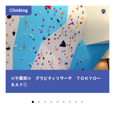
Climbing
≪千葉県≫ グラビティリサーチ ＴＯＫＹＯー
ＢＡＹ①