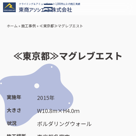
クライミング＆アミューズメント1,000件以上の施工実績
ホーム
»
施工事例
»
≪東京都≫マグレブエスト
≪東京都≫マグレブエスト
実施年
2015年
大きさ
W10.8m×H4.0ｍ
状況
ボルダリングウォール