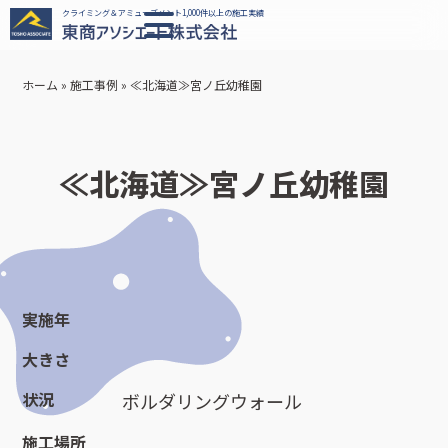
クライミング＆アミューズメント1,000件以上の施工実績
ホーム
»
施工事例
»
≪北海道≫宮ノ丘幼稚園
≪北海道≫宮ノ丘幼稚園
実施年
大きさ
状況
ボルダリングウォール
施工場所