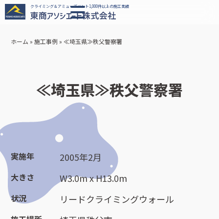
クライミング＆アミューズメント1,000件以上の施工実績
ホーム
»
施工事例
»
≪埼玉県≫秩父警察署
≪埼玉県≫秩父警察署
実施年
2005年2月
大きさ
W3.0m x H13.0m
状況
リードクライミングウォール