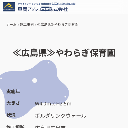
クライミング＆アミューズメント1,000件以上の施工実績
ホーム
»
施工事例
»
≪広島県≫やわらぎ保育園
≪広島県≫やわらぎ保育園
実施年
大きさ
W4.0m x H2.5m
状況
ボルダリングウォール
施工場所
広島県広島市