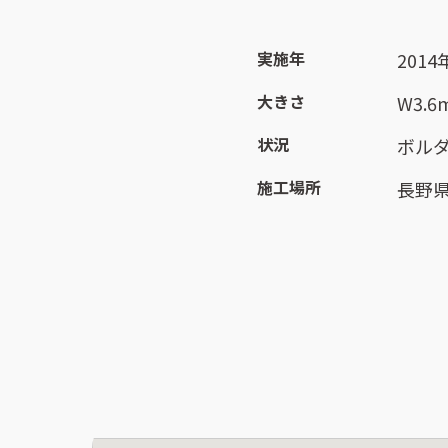
実施年
2014
大きさ
W3.6
状況
ボル
施工場所
長野