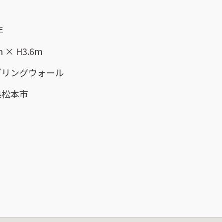
年
m × H3.6m
ダリングウォール
県松本市