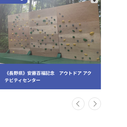
《長野県》安藤百福記念 アウトドア アク
≪東
テビティセンター